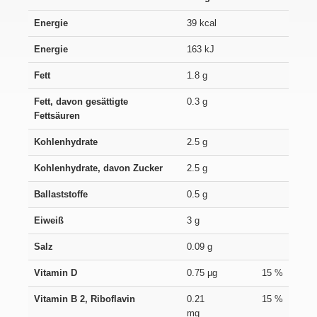
Energie
39 kcal
Energie
163 kJ
Fett
1.8 g
Fett, davon gesättigte
0.3 g
Fettsäuren
Kohlenhydrate
2.5 g
Kohlenhydrate, davon Zucker
2.5 g
Ballaststoffe
0.5 g
Eiweiß
3 g
Salz
0.09 g
Vitamin D
0.75 µg
15 %
Vitamin B 2, Riboflavin
0.21
15 %
mg