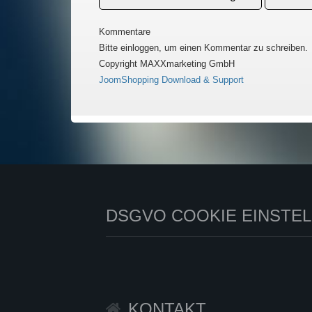
Kommentare
Bitte einloggen, um einen Kommentar zu schreiben.
Copyright MAXXmarketing GmbH
JoomShopping Download & Support
DSGVO COOKIE EINSTE
KONTAKT