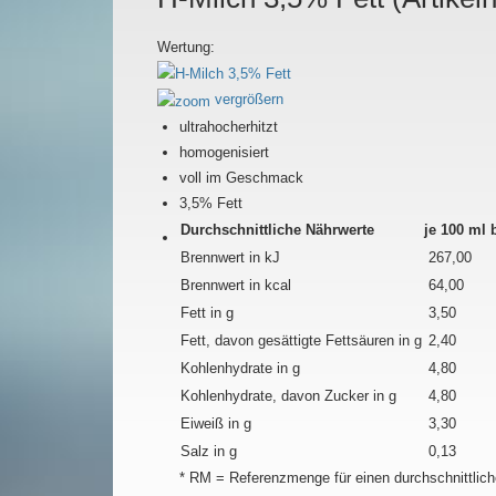
Wertung:
vergrößern
ultrahocherhitzt
homogenisiert
voll im Geschmack
3,5% Fett
Durchschnittliche Nährwerte
je 100 ml 
Brennwert in kJ
267,00
Brennwert in kcal
64,00
Fett in g
3,50
Fett, davon gesättigte Fettsäuren in g
2,40
Kohlenhydrate in g
4,80
Kohlenhydrate, davon Zucker in g
4,80
Eiweiß in g
3,30
Salz in g
0,13
* RM = Referenzmenge für einen durchschnittlich